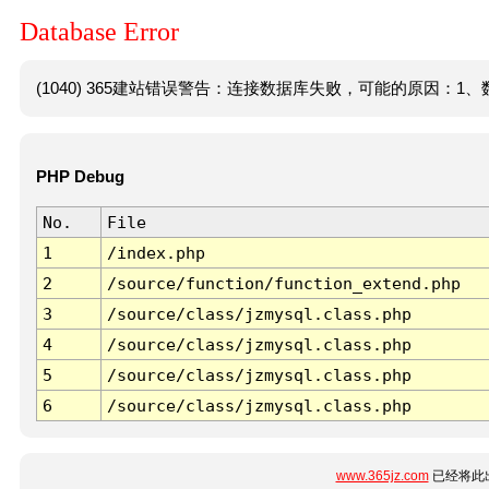
Database Error
(1040) 365建站错误警告：连接数据库失败，可能的原因：1、数
PHP Debug
No.
File
1
/index.php
2
/source/function/function_extend.php
3
/source/class/jzmysql.class.php
4
/source/class/jzmysql.class.php
5
/source/class/jzmysql.class.php
6
/source/class/jzmysql.class.php
www.365jz.com
已经将此