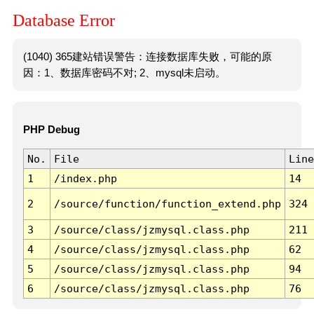
Database Error
(1040) 365建站错误警告：连接数据库失败，可能的原
因：1、数据库密码不对; 2、mysql未启动。
PHP Debug
No.
File
Line
1
/index.php
14
2
/source/function/function_extend.php
324
3
/source/class/jzmysql.class.php
211
4
/source/class/jzmysql.class.php
62
5
/source/class/jzmysql.class.php
94
6
/source/class/jzmysql.class.php
76