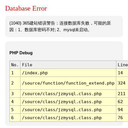
Database Error
(1040) 365建站错误警告：连接数据库失败，可能的原
因：1、数据库密码不对; 2、mysql未启动。
PHP Debug
No.
File
Line
1
/index.php
14
2
/source/function/function_extend.php
324
3
/source/class/jzmysql.class.php
211
4
/source/class/jzmysql.class.php
62
5
/source/class/jzmysql.class.php
94
6
/source/class/jzmysql.class.php
76