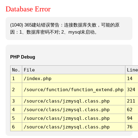
Database Error
(1040) 365建站错误警告：连接数据库失败，可能的原
因：1、数据库密码不对; 2、mysql未启动。
PHP Debug
No.
File
Line
1
/index.php
14
2
/source/function/function_extend.php
324
3
/source/class/jzmysql.class.php
211
4
/source/class/jzmysql.class.php
62
5
/source/class/jzmysql.class.php
94
6
/source/class/jzmysql.class.php
76