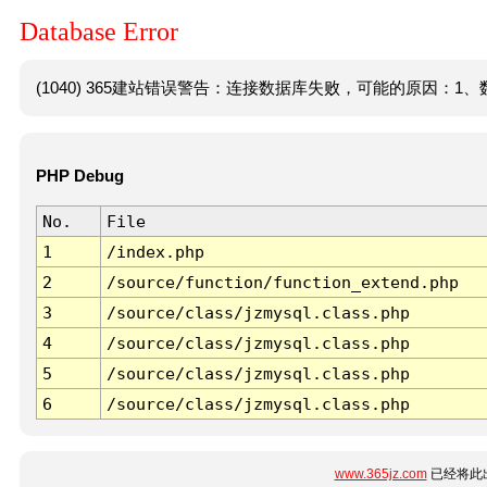
Database Error
(1040) 365建站错误警告：连接数据库失败，可能的原因：1、数
PHP Debug
No.
File
1
/index.php
2
/source/function/function_extend.php
3
/source/class/jzmysql.class.php
4
/source/class/jzmysql.class.php
5
/source/class/jzmysql.class.php
6
/source/class/jzmysql.class.php
www.365jz.com
已经将此