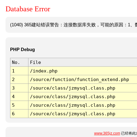
Database Error
(1040) 365建站错误警告：连接数据库失败，可能的原因：1、数
PHP Debug
No.
File
1
/index.php
2
/source/function/function_extend.php
3
/source/class/jzmysql.class.php
4
/source/class/jzmysql.class.php
5
/source/class/jzmysql.class.php
6
/source/class/jzmysql.class.php
www.365jz.com
已经将此