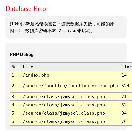
Database Error
(1040) 365建站错误警告：连接数据库失败，可能的原
因：1、数据库密码不对; 2、mysql未启动。
PHP Debug
No.
File
Line
1
/index.php
14
2
/source/function/function_extend.php
324
3
/source/class/jzmysql.class.php
211
4
/source/class/jzmysql.class.php
62
5
/source/class/jzmysql.class.php
94
6
/source/class/jzmysql.class.php
76