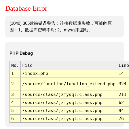
Database Error
(1040) 365建站错误警告：连接数据库失败，可能的原
因：1、数据库密码不对; 2、mysql未启动。
PHP Debug
No.
File
Line
1
/index.php
14
2
/source/function/function_extend.php
324
3
/source/class/jzmysql.class.php
211
4
/source/class/jzmysql.class.php
62
5
/source/class/jzmysql.class.php
94
6
/source/class/jzmysql.class.php
76