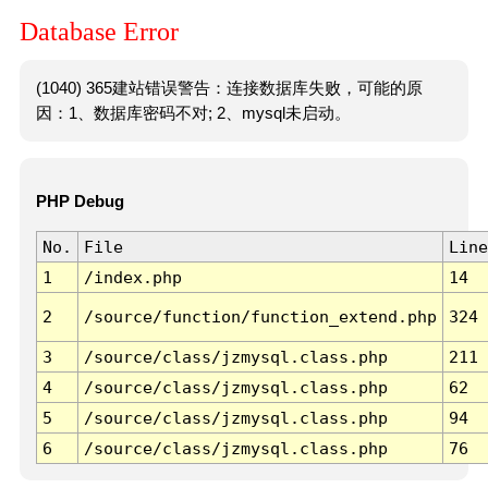
Database Error
(1040) 365建站错误警告：连接数据库失败，可能的原
因：1、数据库密码不对; 2、mysql未启动。
PHP Debug
No.
File
Line
1
/index.php
14
2
/source/function/function_extend.php
324
3
/source/class/jzmysql.class.php
211
4
/source/class/jzmysql.class.php
62
5
/source/class/jzmysql.class.php
94
6
/source/class/jzmysql.class.php
76