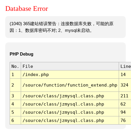
Database Error
(1040) 365建站错误警告：连接数据库失败，可能的原
因：1、数据库密码不对; 2、mysql未启动。
PHP Debug
No.
File
Line
1
/index.php
14
2
/source/function/function_extend.php
324
3
/source/class/jzmysql.class.php
211
4
/source/class/jzmysql.class.php
62
5
/source/class/jzmysql.class.php
94
6
/source/class/jzmysql.class.php
76