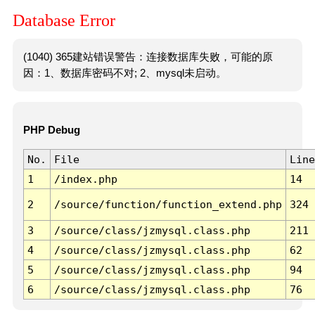
Database Error
(1040) 365建站错误警告：连接数据库失败，可能的原
因：1、数据库密码不对; 2、mysql未启动。
PHP Debug
No.
File
Line
1
/index.php
14
2
/source/function/function_extend.php
324
3
/source/class/jzmysql.class.php
211
4
/source/class/jzmysql.class.php
62
5
/source/class/jzmysql.class.php
94
6
/source/class/jzmysql.class.php
76