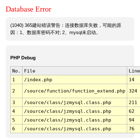
Database Error
(1040) 365建站错误警告：连接数据库失败，可能的原
因：1、数据库密码不对; 2、mysql未启动。
PHP Debug
No.
File
Line
1
/index.php
14
2
/source/function/function_extend.php
324
3
/source/class/jzmysql.class.php
211
4
/source/class/jzmysql.class.php
62
5
/source/class/jzmysql.class.php
94
6
/source/class/jzmysql.class.php
76