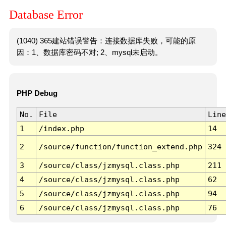
Database Error
(1040) 365建站错误警告：连接数据库失败，可能的原
因：1、数据库密码不对; 2、mysql未启动。
PHP Debug
No.
File
Line
1
/index.php
14
2
/source/function/function_extend.php
324
3
/source/class/jzmysql.class.php
211
4
/source/class/jzmysql.class.php
62
5
/source/class/jzmysql.class.php
94
6
/source/class/jzmysql.class.php
76