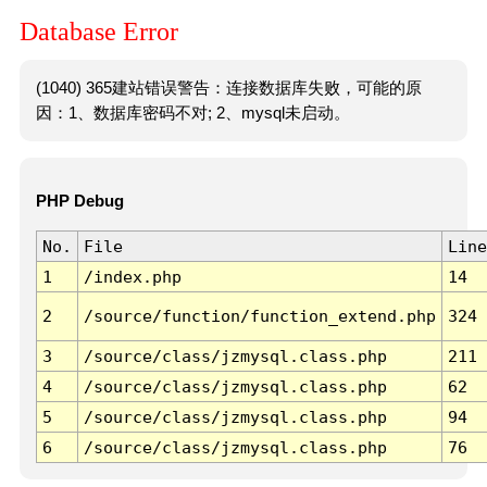
Database Error
(1040) 365建站错误警告：连接数据库失败，可能的原
因：1、数据库密码不对; 2、mysql未启动。
PHP Debug
No.
File
Line
1
/index.php
14
2
/source/function/function_extend.php
324
3
/source/class/jzmysql.class.php
211
4
/source/class/jzmysql.class.php
62
5
/source/class/jzmysql.class.php
94
6
/source/class/jzmysql.class.php
76