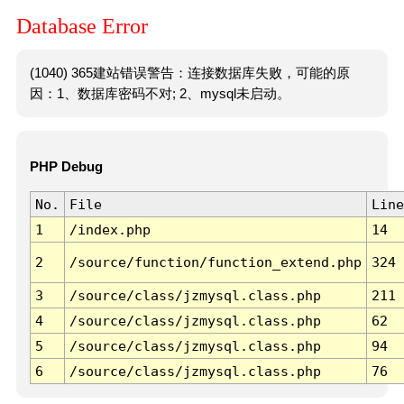
Database Error
(1040) 365建站错误警告：连接数据库失败，可能的原
因：1、数据库密码不对; 2、mysql未启动。
PHP Debug
No.
File
Line
1
/index.php
14
2
/source/function/function_extend.php
324
3
/source/class/jzmysql.class.php
211
4
/source/class/jzmysql.class.php
62
5
/source/class/jzmysql.class.php
94
6
/source/class/jzmysql.class.php
76