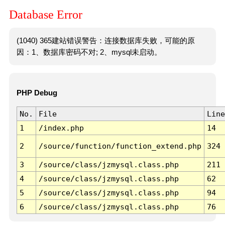
Database Error
(1040) 365建站错误警告：连接数据库失败，可能的原
因：1、数据库密码不对; 2、mysql未启动。
PHP Debug
No.
File
Line
1
/index.php
14
2
/source/function/function_extend.php
324
3
/source/class/jzmysql.class.php
211
4
/source/class/jzmysql.class.php
62
5
/source/class/jzmysql.class.php
94
6
/source/class/jzmysql.class.php
76