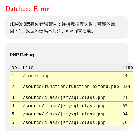
Database Error
(1040) 365建站错误警告：连接数据库失败，可能的原
因：1、数据库密码不对; 2、mysql未启动。
PHP Debug
No.
File
Line
1
/index.php
14
2
/source/function/function_extend.php
324
3
/source/class/jzmysql.class.php
211
4
/source/class/jzmysql.class.php
62
5
/source/class/jzmysql.class.php
94
6
/source/class/jzmysql.class.php
76