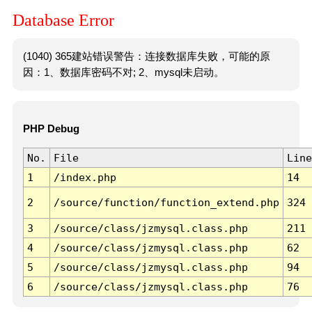
Database Error
(1040) 365建站错误警告：连接数据库失败，可能的原
因：1、数据库密码不对; 2、mysql未启动。
PHP Debug
No.
File
Line
1
/index.php
14
2
/source/function/function_extend.php
324
3
/source/class/jzmysql.class.php
211
4
/source/class/jzmysql.class.php
62
5
/source/class/jzmysql.class.php
94
6
/source/class/jzmysql.class.php
76