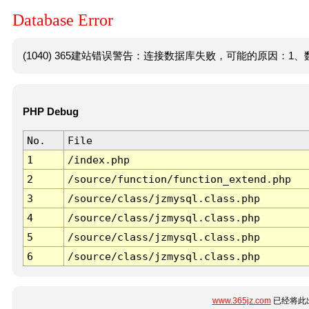
Database Error
(1040) 365建站错误警告：连接数据库失败，可能的原因：1、数
PHP Debug
No.
File
1
/index.php
2
/source/function/function_extend.php
3
/source/class/jzmysql.class.php
4
/source/class/jzmysql.class.php
5
/source/class/jzmysql.class.php
6
/source/class/jzmysql.class.php
www.365jz.com
已经将此