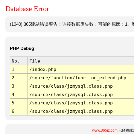
Database Error
(1040) 365建站错误警告：连接数据库失败，可能的原因：1、数
PHP Debug
No.
File
1
/index.php
2
/source/function/function_extend.php
3
/source/class/jzmysql.class.php
4
/source/class/jzmysql.class.php
5
/source/class/jzmysql.class.php
6
/source/class/jzmysql.class.php
www.365jz.com
已经将此