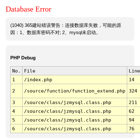
Database Error
(1040) 365建站错误警告：连接数据库失败，可能的原
因：1、数据库密码不对; 2、mysql未启动。
PHP Debug
No.
File
Line
1
/index.php
14
2
/source/function/function_extend.php
324
3
/source/class/jzmysql.class.php
211
4
/source/class/jzmysql.class.php
62
5
/source/class/jzmysql.class.php
94
6
/source/class/jzmysql.class.php
76