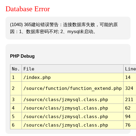
Database Error
(1040) 365建站错误警告：连接数据库失败，可能的原
因：1、数据库密码不对; 2、mysql未启动。
PHP Debug
No.
File
Line
1
/index.php
14
2
/source/function/function_extend.php
324
3
/source/class/jzmysql.class.php
211
4
/source/class/jzmysql.class.php
62
5
/source/class/jzmysql.class.php
94
6
/source/class/jzmysql.class.php
76