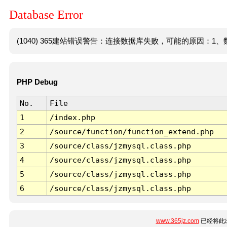
Database Error
(1040) 365建站错误警告：连接数据库失败，可能的原因：1、数
PHP Debug
No.
File
1
/index.php
2
/source/function/function_extend.php
3
/source/class/jzmysql.class.php
4
/source/class/jzmysql.class.php
5
/source/class/jzmysql.class.php
6
/source/class/jzmysql.class.php
www.365jz.com
已经将此