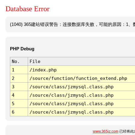
Database Error
(1040) 365建站错误警告：连接数据库失败，可能的原因：1、数
PHP Debug
No.
File
1
/index.php
2
/source/function/function_extend.php
3
/source/class/jzmysql.class.php
4
/source/class/jzmysql.class.php
5
/source/class/jzmysql.class.php
6
/source/class/jzmysql.class.php
www.365jz.com
已经将此