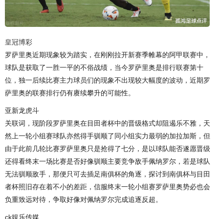
皇冠博彩
罗萨里奥近期现象较为踏实，在刚刚拉开新赛季帷幕的阿甲联赛中，
球队是获取了一胜一平的不俗战绩，当今罗萨里奥是排行联赛第十
位，独一后续比赛主力球员们的现象不出现较大幅度的波动，近期罗
萨里奥的联赛排行仍有赓续攀升的可能性。
亚新龙虎斗
关联词，现阶段罗萨里奥在目田者杯中的晋级格式却阻遏乐不雅，天
然上一轮小组赛球队亦然得手驯顺了同小组实力最弱的加拉加斯，但
由于此前几轮比赛罗萨里奥只是抢得了七分，是以球队能否遂愿晋级
还得看终末一场比赛是否好像驯顺主要竞争敌手佩纳罗尔，若是球队
无法驯顺敌手，那便只可去插足南俱杯的角逐，探讨到南俱杯与目田
者杯照旧存在着不小的差距，信服终末一轮小组赛罗萨里奥势必也会
负重致远对待，争取好像对佩纳罗尔完成追逐反超。
ck娱乐传媒