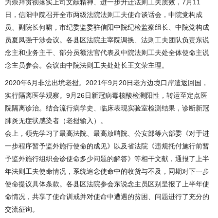
为崇拜贯彻落实上司文献精神、进一步升迁法则工夫质效，7月11
日，信阳中院召开全市两级法院法则工夫使命谈话会，中院党构成
员、副院长何啸，市纪委监委驻信阳中院纪检监察组长、中院党构成
员夏凤强干涉会议。各县区法院主宰院调换、法则工夫团队负责东说
念主和业务主干、部分员额法官代表及中院法则工夫处全体使命主说
念主员参会。会议由中院法则工夫处处长王文荣主理。
2020年6月非法出境老挝。2021年9月20日老方边境口岸遣返回国，
实行隔离医学观察。9月26日新冠病毒核酸检测阳性，转运至定点医
院隔离诊治。结合流行病学史、临床表现实验室检测结果，诊断新冠
肺炎无症状感染者（老挝输入）。
会上，领先学习了最高法院、最高放哨院、公安部等六部委《对于进
一步程序暂予监外施行使命的成见》以及省法院《违规托付施行前暂
予监外施行组织会诊使命多少问题的解答》等相干文献，通报了上半
年法则工夫使命情况，系统追念使命中的收货与不及，同期对下一步
使命提议具体条款。各县区法院参会东说念主员区别呈报了上半年使
命情况，共享了使命训戒并对使命中遭遇的贫困、问题进行了充分的
交流征询。