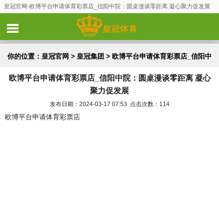
皇冠官网-欧博平台申请体育彩票店_信阳中院：圆桌漫谈零距离 凝心聚力促发展
你的位置：
皇冠官网
>
皇冠集团
> 欧博平台申请体育彩票店_信阳中
欧博平台申请体育彩票店_信阳中院：圆桌漫谈零距离 凝心
院：圆桌漫谈零距离 凝心聚力促发展
聚力促发展
发布日期：2024-03-17 07:53 点击次数：114
欧博平台申请体育彩票店