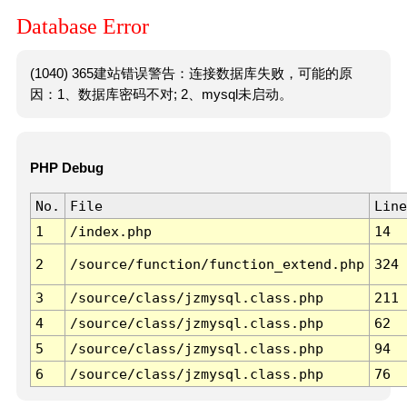
Database Error
(1040) 365建站错误警告：连接数据库失败，可能的原
因：1、数据库密码不对; 2、mysql未启动。
PHP Debug
No.
File
Line
1
/index.php
14
2
/source/function/function_extend.php
324
3
/source/class/jzmysql.class.php
211
4
/source/class/jzmysql.class.php
62
5
/source/class/jzmysql.class.php
94
6
/source/class/jzmysql.class.php
76