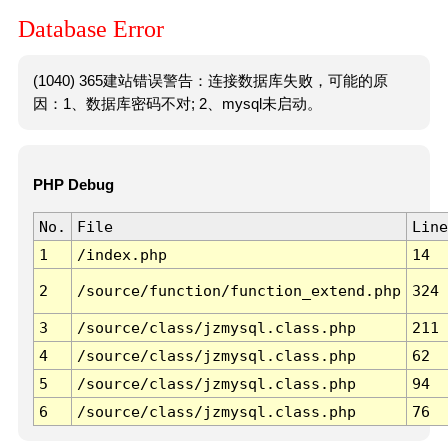
Database Error
(1040) 365建站错误警告：连接数据库失败，可能的原
因：1、数据库密码不对; 2、mysql未启动。
PHP Debug
No.
File
Line
1
/index.php
14
2
/source/function/function_extend.php
324
3
/source/class/jzmysql.class.php
211
4
/source/class/jzmysql.class.php
62
5
/source/class/jzmysql.class.php
94
6
/source/class/jzmysql.class.php
76