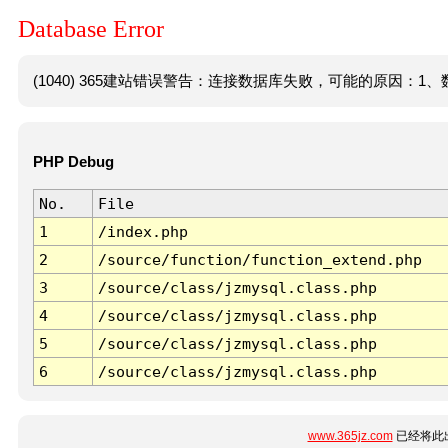
Database Error
(1040) 365建站错误警告：连接数据库失败，可能的原因：1、数
PHP Debug
No.
File
1
/index.php
2
/source/function/function_extend.php
3
/source/class/jzmysql.class.php
4
/source/class/jzmysql.class.php
5
/source/class/jzmysql.class.php
6
/source/class/jzmysql.class.php
www.365jz.com
已经将此