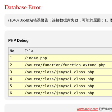
Database Error
(1040) 365建站错误警告：连接数据库失败，可能的原因：1、数
PHP Debug
No.
File
1
/index.php
2
/source/function/function_extend.php
3
/source/class/jzmysql.class.php
4
/source/class/jzmysql.class.php
5
/source/class/jzmysql.class.php
6
/source/class/jzmysql.class.php
www.365jz.com
已经将此