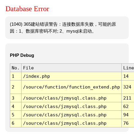
Database Error
(1040) 365建站错误警告：连接数据库失败，可能的原
因：1、数据库密码不对; 2、mysql未启动。
PHP Debug
No.
File
Line
1
/index.php
14
2
/source/function/function_extend.php
324
3
/source/class/jzmysql.class.php
211
4
/source/class/jzmysql.class.php
62
5
/source/class/jzmysql.class.php
94
6
/source/class/jzmysql.class.php
76