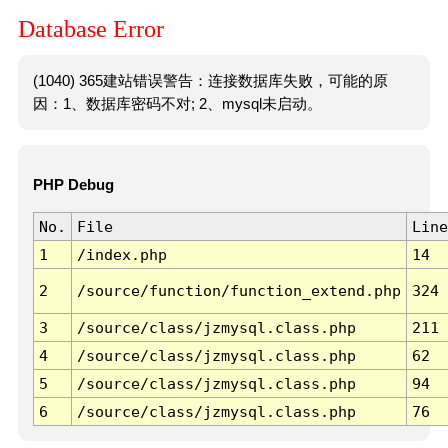
Database Error
(1040) 365建站错误警告：连接数据库失败，可能的原
因：1、数据库密码不对; 2、mysql未启动。
PHP Debug
No.
File
Line
1
/index.php
14
2
/source/function/function_extend.php
324
3
/source/class/jzmysql.class.php
211
4
/source/class/jzmysql.class.php
62
5
/source/class/jzmysql.class.php
94
6
/source/class/jzmysql.class.php
76