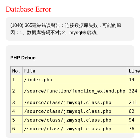
Database Error
(1040) 365建站错误警告：连接数据库失败，可能的原
因：1、数据库密码不对; 2、mysql未启动。
PHP Debug
No.
File
Line
1
/index.php
14
2
/source/function/function_extend.php
324
3
/source/class/jzmysql.class.php
211
4
/source/class/jzmysql.class.php
62
5
/source/class/jzmysql.class.php
94
6
/source/class/jzmysql.class.php
76