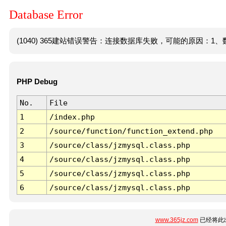
Database Error
(1040) 365建站错误警告：连接数据库失败，可能的原因：1、数
PHP Debug
No.
File
1
/index.php
2
/source/function/function_extend.php
3
/source/class/jzmysql.class.php
4
/source/class/jzmysql.class.php
5
/source/class/jzmysql.class.php
6
/source/class/jzmysql.class.php
www.365jz.com
已经将此