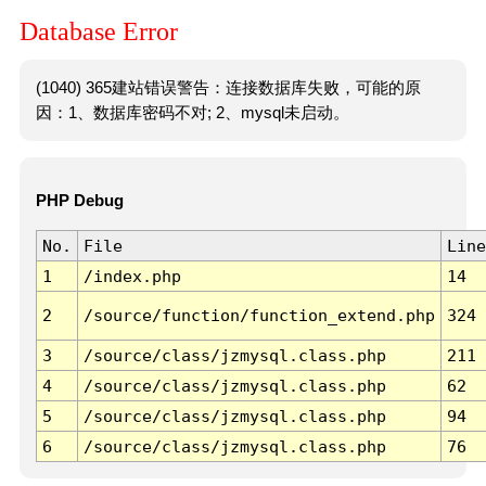
Database Error
(1040) 365建站错误警告：连接数据库失败，可能的原
因：1、数据库密码不对; 2、mysql未启动。
PHP Debug
No.
File
Line
1
/index.php
14
2
/source/function/function_extend.php
324
3
/source/class/jzmysql.class.php
211
4
/source/class/jzmysql.class.php
62
5
/source/class/jzmysql.class.php
94
6
/source/class/jzmysql.class.php
76