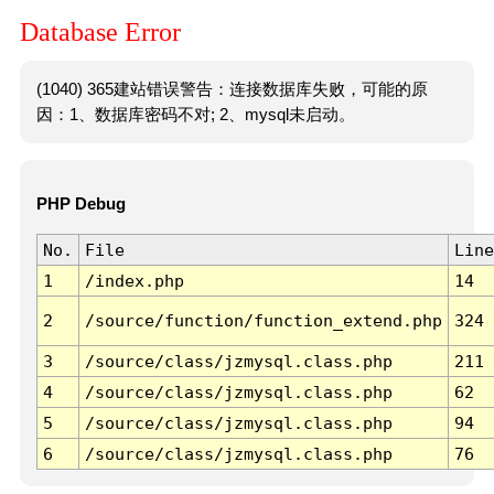
Database Error
(1040) 365建站错误警告：连接数据库失败，可能的原
因：1、数据库密码不对; 2、mysql未启动。
PHP Debug
No.
File
Line
1
/index.php
14
2
/source/function/function_extend.php
324
3
/source/class/jzmysql.class.php
211
4
/source/class/jzmysql.class.php
62
5
/source/class/jzmysql.class.php
94
6
/source/class/jzmysql.class.php
76