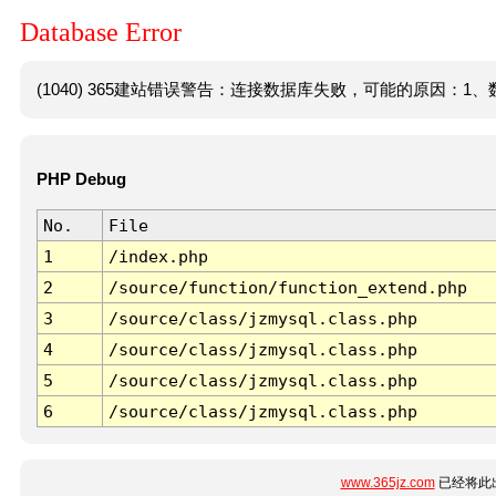
Database Error
(1040) 365建站错误警告：连接数据库失败，可能的原因：1、数
PHP Debug
No.
File
1
/index.php
2
/source/function/function_extend.php
3
/source/class/jzmysql.class.php
4
/source/class/jzmysql.class.php
5
/source/class/jzmysql.class.php
6
/source/class/jzmysql.class.php
www.365jz.com
已经将此