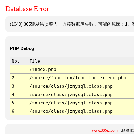
Database Error
(1040) 365建站错误警告：连接数据库失败，可能的原因：1、数
PHP Debug
No.
File
1
/index.php
2
/source/function/function_extend.php
3
/source/class/jzmysql.class.php
4
/source/class/jzmysql.class.php
5
/source/class/jzmysql.class.php
6
/source/class/jzmysql.class.php
www.365jz.com
已经将此