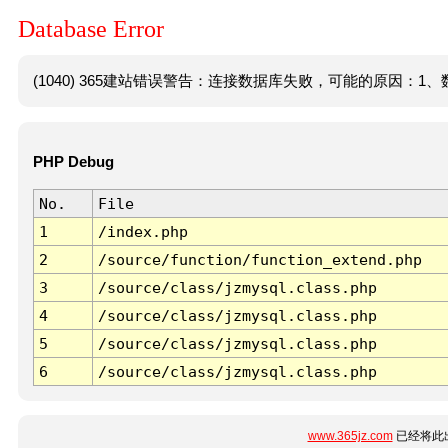
Database Error
(1040) 365建站错误警告：连接数据库失败，可能的原因：1、数
PHP Debug
No.
File
1
/index.php
2
/source/function/function_extend.php
3
/source/class/jzmysql.class.php
4
/source/class/jzmysql.class.php
5
/source/class/jzmysql.class.php
6
/source/class/jzmysql.class.php
www.365jz.com
已经将此