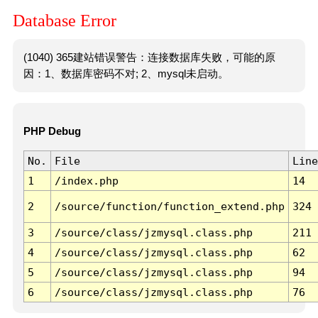
Database Error
(1040) 365建站错误警告：连接数据库失败，可能的原
因：1、数据库密码不对; 2、mysql未启动。
PHP Debug
No.
File
Line
1
/index.php
14
2
/source/function/function_extend.php
324
3
/source/class/jzmysql.class.php
211
4
/source/class/jzmysql.class.php
62
5
/source/class/jzmysql.class.php
94
6
/source/class/jzmysql.class.php
76