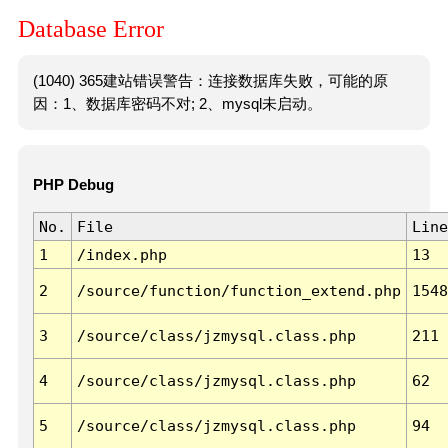
Database Error
(1040) 365建站错误警告：连接数据库失败，可能的原
因：1、数据库密码不对; 2、mysql未启动。
PHP Debug
No.
File
Line
1
/index.php
13
2
/source/function/function_extend.php
1548
3
/source/class/jzmysql.class.php
211
4
/source/class/jzmysql.class.php
62
5
/source/class/jzmysql.class.php
94