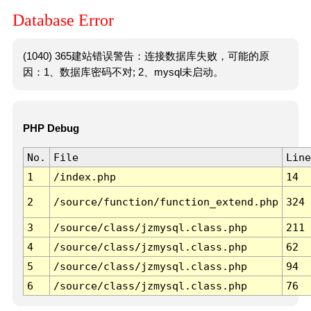
Database Error
(1040) 365建站错误警告：连接数据库失败，可能的原
因：1、数据库密码不对; 2、mysql未启动。
PHP Debug
No.
File
Line
1
/index.php
14
2
/source/function/function_extend.php
324
3
/source/class/jzmysql.class.php
211
4
/source/class/jzmysql.class.php
62
5
/source/class/jzmysql.class.php
94
6
/source/class/jzmysql.class.php
76