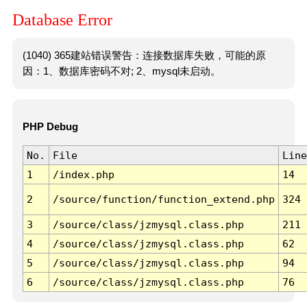
Database Error
(1040) 365建站错误警告：连接数据库失败，可能的原
因：1、数据库密码不对; 2、mysql未启动。
PHP Debug
No.
File
Line
1
/index.php
14
2
/source/function/function_extend.php
324
3
/source/class/jzmysql.class.php
211
4
/source/class/jzmysql.class.php
62
5
/source/class/jzmysql.class.php
94
6
/source/class/jzmysql.class.php
76