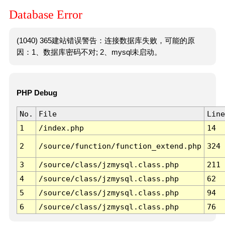
Database Error
(1040) 365建站错误警告：连接数据库失败，可能的原
因：1、数据库密码不对; 2、mysql未启动。
PHP Debug
No.
File
Line
1
/index.php
14
2
/source/function/function_extend.php
324
3
/source/class/jzmysql.class.php
211
4
/source/class/jzmysql.class.php
62
5
/source/class/jzmysql.class.php
94
6
/source/class/jzmysql.class.php
76