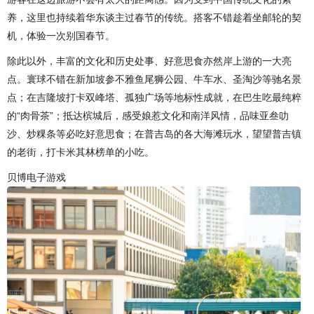
养，这里也持续着华东谈主过春节的传统。搭客不错趁着坐邮轮的契
机，体验一次别国春节。
除此以外，丰富的文化和历史处事、好意思食亦然岸上游的一大亮
点。寰球不错在新加坡参不雅鱼尾狮公园、牛车水、圣淘沙等驰名景
点；在吉隆坡打卡双峰塔、孤独广场等地标性成就，在巴生吃最纯粹
的“肉骨茶”；抵达槟城后，感受娘惹文化和南洋风情，品味亚叁叻
沙、炒粿条等必吃好意思食；在普吉岛的各大海滩玩水，望望普吉镇
的老街，打卡米其林榜单的小吃。
贝博电子游戏