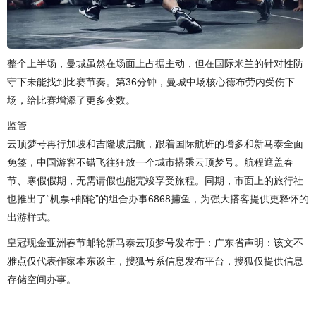
整个上半场，曼城虽然在场面上占据主动，但在国际米兰的针对性防
守下未能找到比赛节奏。第36分钟，曼城中场核心德布劳内受伤下
场，给比赛增添了更多变数。
监管
云顶梦号再行加坡和吉隆坡启航，跟着国际航班的增多和新马泰全面
免签，中国游客不错飞往狂放一个城市搭乘云顶梦号。航程遮盖春
节、寒假假期，无需请假也能完竣享受旅程。同期，市面上的旅行社
也推出了“机票+邮轮”的组合办事6868捕鱼，为强大搭客提供更释怀的
出游样式。
皇冠现金
亚洲春节邮轮新马泰云顶梦号发布于：广东省声明：该文不
雅点仅代表作家本东谈主，搜狐号系信息发布平台，搜狐仅提供信息
存储空间办事。