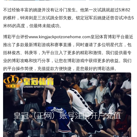
不过经验丰富的姚捷并没有让冷门发生。他第一次试跳就超过5米82
的横杆，钟涛则是三次试跳全部失败。锁定冠军后姚捷还曾尝试冲击5
米85的高度，但最终未能成功。
博彩平台评价www.kingjackpotzonehome.com皇冠体育博彩平台最近
推出了多款最新博彩游戏和赛事直播，同时邀请了多位明星代言，包
括林俊杰、韩庚等，为平台注入了更多的精彩和激情。我们提供最专
业的博彩攻略和技巧分享，让您在博彩游戏中获得更多的收益。我们
的平台操作简便，充值提款方便快捷，是您最好的博彩选择。