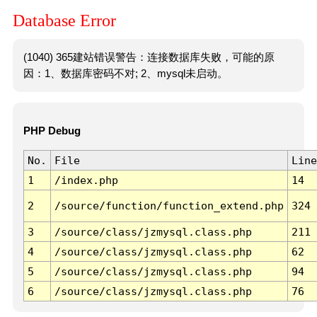
Database Error
(1040) 365建站错误警告：连接数据库失败，可能的原
因：1、数据库密码不对; 2、mysql未启动。
PHP Debug
No.
File
Line
1
/index.php
14
2
/source/function/function_extend.php
324
3
/source/class/jzmysql.class.php
211
4
/source/class/jzmysql.class.php
62
5
/source/class/jzmysql.class.php
94
6
/source/class/jzmysql.class.php
76