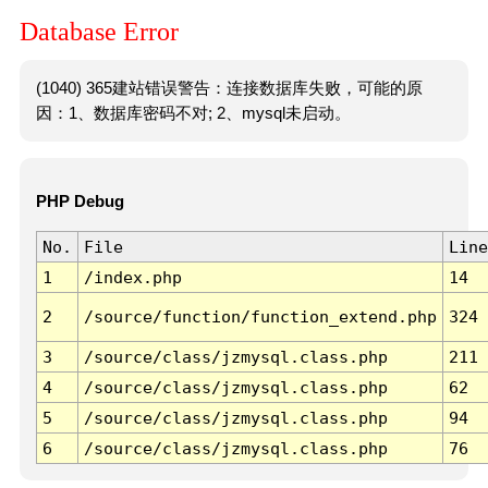
Database Error
(1040) 365建站错误警告：连接数据库失败，可能的原
因：1、数据库密码不对; 2、mysql未启动。
PHP Debug
No.
File
Line
1
/index.php
14
2
/source/function/function_extend.php
324
3
/source/class/jzmysql.class.php
211
4
/source/class/jzmysql.class.php
62
5
/source/class/jzmysql.class.php
94
6
/source/class/jzmysql.class.php
76