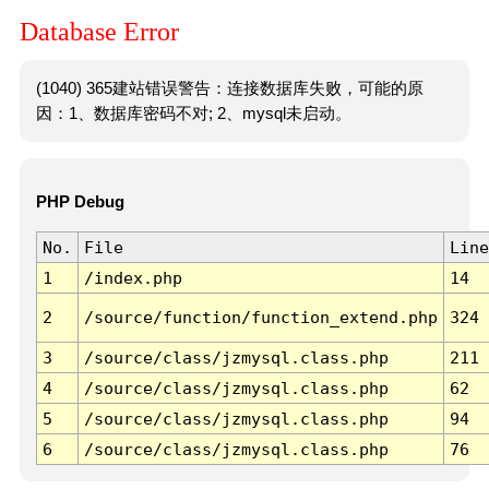
Database Error
(1040) 365建站错误警告：连接数据库失败，可能的原
因：1、数据库密码不对; 2、mysql未启动。
PHP Debug
No.
File
Line
1
/index.php
14
2
/source/function/function_extend.php
324
3
/source/class/jzmysql.class.php
211
4
/source/class/jzmysql.class.php
62
5
/source/class/jzmysql.class.php
94
6
/source/class/jzmysql.class.php
76