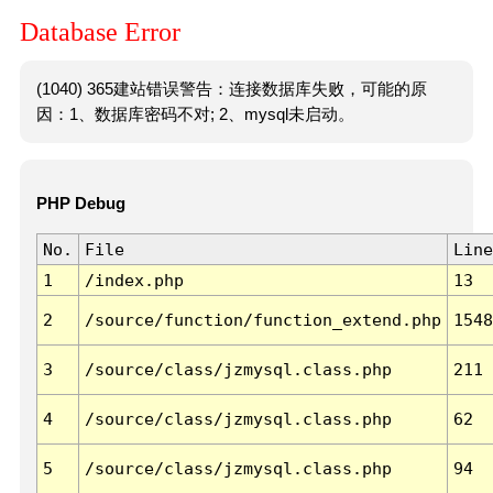
Database Error
(1040) 365建站错误警告：连接数据库失败，可能的原
因：1、数据库密码不对; 2、mysql未启动。
PHP Debug
No.
File
Line
1
/index.php
13
2
/source/function/function_extend.php
1548
3
/source/class/jzmysql.class.php
211
4
/source/class/jzmysql.class.php
62
5
/source/class/jzmysql.class.php
94